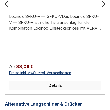
Locinox SFKU-V — SFKU-VDas Locinox SFKU-
V — SFKU-V ist sicherheitsanschlag für die
Kombination Locinox Einsteckschloss mit VERA-
Codeschloss. Sichert die Tor-Mechanik bei
Aufprall und Sturz. Einbau-Anschlag für VERA-
CodeschlösserPflicht-Anschlag bei VERA +
FORTYLOCK/FIFTYLOCK/SIXTYLOCK/EIGHTYL
OCKAndere Locinox-Anschläge passen NICHT
mit VERAPulverbeschichtetes
Regulärer Preis:
Ab
38,08 €
AluminiumLocinox-Standardbohrbild Funktion
Preise inkl. MwSt. zzgl. Versandkosten
und EinsatzgebietDer Locinox SFKU-V ist der
Pflicht-Anschlag, wenn Sie ein VERA-
Details
Codeschloss auf ein FORTYLOCK, FIFTYLOCK,
SIXTYLOCK oder EIGHTYLOCK aufsetzen
wollen. Andere Locinox-Anschläge sind nicht
Produktgalerie überspringen
Alternative Langschilder & Drücker
kompatibel mit VERA — bitte unbedingt SFKU-V