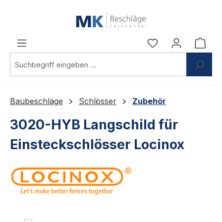
Zum Hauptinhalt springen
Du hast 0 Produ
Ware
Baubeschläge
Schlösser
Zubehör
3020-HYB Langschild für
Einsteckschlösser Locinox
Bildergalerie überspringen