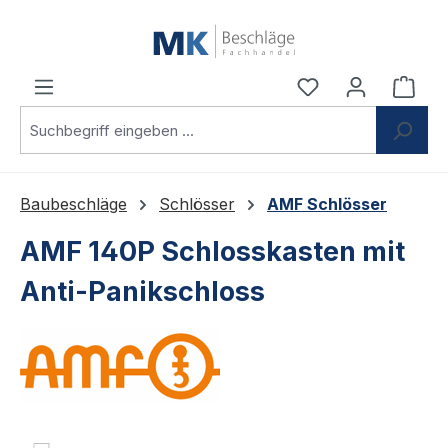
Zum Hauptinhalt springen
Du hast 0 Produ
Ware
Baubeschläge
Schlösser
AMF Schlösser
AMF 140P Schlosskasten mit
Anti-Panikschloss
Bildergalerie überspringen