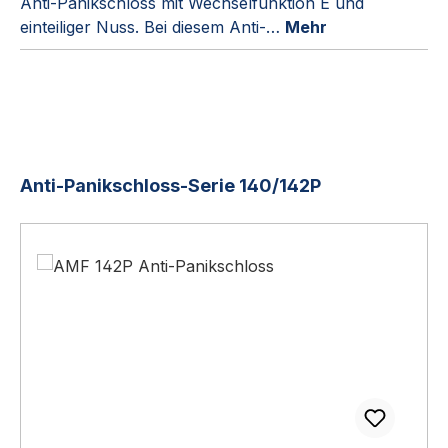
Anti-Panikschloss mit Wechselfunktion E und
einteiliger Nuss. Bei diesem Anti-…
Mehr
Produktgalerie überspringen
Anti-Panikschloss-Serie 140/142P