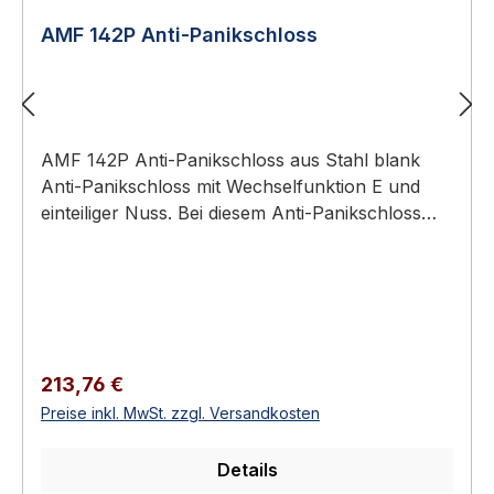
AMF 142P Anti-Panikschloss
AMF 142P Anti-Panikschloss aus Stahl blank
Anti-Panikschloss mit Wechselfunktion E und
einteiliger Nuss. Bei diesem Anti-Panikschloss
wird durch einen feststehenden Knopf auf der
Außenseite der Tür ein unberechtigter Zutritt
verhindert. Nur mit dem Schlüssel kann von
außen über die Wechselfunktion die Tür geöffnet
werden. Von innen ist die Anti-Panikfunktion bei
geschlossener Tür grundsätzlich möglich. Anti-
Regulärer Preis:
213,76 €
Panikschloss, verzinkt Nr. 142P..., die Falle ist
Preise inkl. MwSt. zzgl. Versandkosten
nicht umdrehbar. Einteilige NussVorgerichtet für
Profilzylinder (ZW)Mit WechselDorn 60 mm
Details
Eigenschaften Tour 2-tourigNuss 9