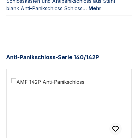
Schlosskasten und Antipanikschloss aus Stahl
blank Anti-Panikschloss Schloss…
Mehr
Produktgalerie überspringen
Anti-Panikschloss-Serie 140/142P