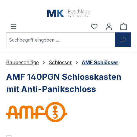
Zum Hauptinhalt springen
Du hast 0 Produ
Ware
Baubeschläge
Schlösser
AMF Schlösser
AMF 140PGN Schlosskasten
mit Anti-Panikschloss
Bildergalerie überspringen