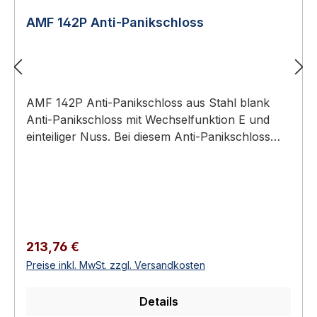
AMF 142P Anti-Panikschloss
AMF 142P Anti-Panikschloss aus Stahl blank
Anti-Panikschloss mit Wechselfunktion E und
einteiliger Nuss. Bei diesem Anti-Panikschloss
wird durch einen feststehenden Knopf auf der
Außenseite der Tür ein unberechtigter Zutritt
verhindert. Nur mit dem Schlüssel kann von
außen über die Wechselfunktion die Tür geöffnet
werden. Von innen ist die Anti-Panikfunktion bei
geschlossener Tür grundsätzlich möglich. Anti-
Regulärer Preis:
213,76 €
Panikschloss, verzinkt Nr. 142P..., die Falle ist
Preise inkl. MwSt. zzgl. Versandkosten
nicht umdrehbar. Einteilige NussVorgerichtet für
Profilzylinder (ZW)Mit WechselDorn 60 mm
Details
Eigenschaften Tour 2-tourigNuss 9