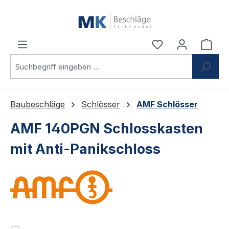
Zum Hauptinhalt springen
Du hast 0 Produ
Ware
Baubeschläge
Schlösser
AMF Schlösser
AMF 140PGN Schlosskasten
mit Anti-Panikschloss
Bildergalerie überspringen