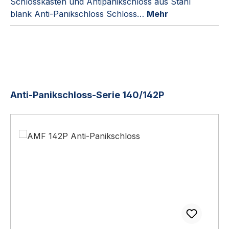
Schlosskasten und Antipanikschloss aus Stahl
blank Anti-Panikschloss Schloss…
Mehr
Produktgalerie überspringen
Anti-Panikschloss-Serie 140/142P