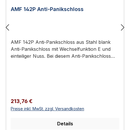
AMF 142P Anti-Panikschloss
AMF 142P Anti-Panikschloss aus Stahl blank
Anti-Panikschloss mit Wechselfunktion E und
einteiliger Nuss. Bei diesem Anti-Panikschloss
wird durch einen feststehenden Knopf auf der
Außenseite der Tür ein unberechtigter Zutritt
verhindert. Nur mit dem Schlüssel kann von
außen über die Wechselfunktion die Tür geöffnet
werden. Von innen ist die Anti-Panikfunktion bei
geschlossener Tür grundsätzlich möglich. Anti-
Regulärer Preis:
213,76 €
Panikschloss, verzinkt Nr. 142P..., die Falle ist
Preise inkl. MwSt. zzgl. Versandkosten
nicht umdrehbar. Einteilige NussVorgerichtet für
Profilzylinder (ZW)Mit WechselDorn 60 mm
Details
Eigenschaften Tour 2-tourigNuss 9