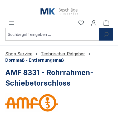
Zum Hauptinhalt springen
Du hast 0 Produ
Ware
Shop Service
Technischer Ratgeber
Dornmaß - Entfernungsmaß
AMF 8331 - Rohrrahmen-
Schiebetorschloss