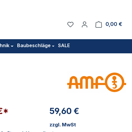
Du hast 0 Produkte auf 
0,00 €
Ware
hnik
Baubeschläge
SALE
€*
59,60 €
zzgl. MwSt