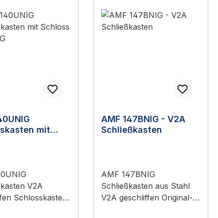
40UNIG
AMF 147BNIG - V2A
skasten mit
Schließkasten
ss 142UNIG
40UNIG
AMF 147BNIG
skasten V2A
Schließkasten aus Stahl
ffen Schlosskasten
V2A geschliffen Original-
hloss AMF
Beschlag von AMF