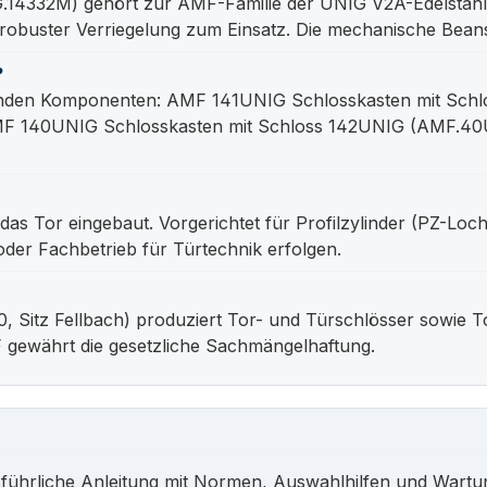
14332M) gehört zur AMF-Familie der UNIG V2A-Edelstah
 robuster Verriegelung zum Einsatz. Die mechanische Beans
?
genden Komponenten: AMF 141UNIG Schlosskasten mit Sc
MF 140UNIG Schlosskasten mit Schloss 142UNIG (AMF.40U
n das Tor eingebaut. Vorgerichtet für Profilzylinder (PZ
oder Fachbetrieb für Türtechnik erfolgen.
 Sitz Fellbach) produziert Tor- und Türschlösser sowie 
 gewährt die gesetzliche Sachmängelhaftung.
sführliche Anleitung mit Normen, Auswahlhilfen und Wartu