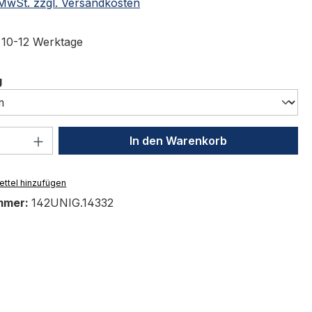
. MwSt. zzgl. Versandkosten
t 10-12 Werktage
auswählen
g
 Anzahl: Gib den gewünschten Wert ein 
In den Warenkorb
ttel hinzufügen
mmer:
142UNIG.14332