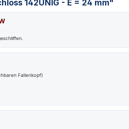
hloss 142UNIG - E = 24 mm"
ZW
eschliffen.
ehbaren Fallenkopf)