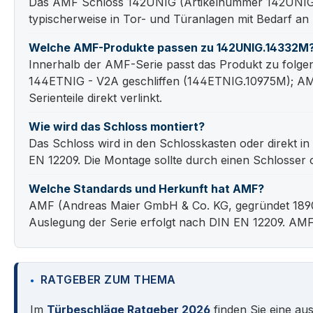
Das AMF Schloss 142UNIG (Artikelnummer 142UNIG.
typischerweise in Tor- und Türanlagen mit Bedarf an
Welche AMF-Produkte passen zu 142UNIG.14332M
Innerhalb der AMF-Serie passt das Produkt zu fol
144ETNIG - V2A geschliffen (144ETNIG.10975M); A
Serienteile direkt verlinkt.
Wie wird das Schloss montiert?
Das Schloss wird in den Schlosskasten oder direkt i
EN 12209. Die Montage sollte durch einen Schlosser 
Welche Standards und Herkunft hat AMF?
AMF (Andreas Maier GmbH & Co. KG, gegründet 1890,
Auslegung der Serie erfolgt nach DIN EN 12209. AMF
RATGEBER ZUM THEMA
Im
Türbeschläge Ratgeber 2026
finden Sie eine au