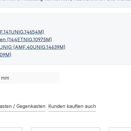
MF.141UNIG.14654M)
fen (144ETNIG.10975M)
42UNIG (AMF.40UNIG.14639M)
209M)
6 mm
asten / Gegenkasten
Kunden kauften auch