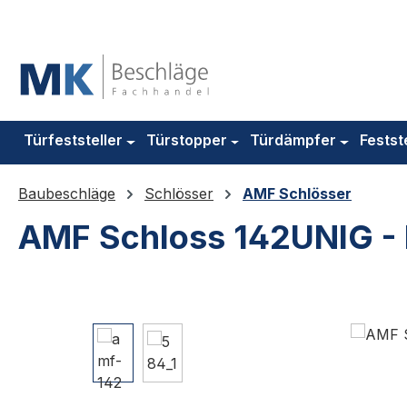
m Hauptinhalt springen
Zur Suche springen
Zur Hauptnavigation springen
Türfeststeller
Türstopper
Türdämpfer
Festst
Baubeschläge
Schlösser
AMF Schlösser
AMF Schloss 142UNIG -
Bildergalerie überspringen