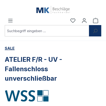
Zum Hauptinhalt springen
Du hast 0 Produ
Ware
SALE
ATELIER F/R - UV -
Fallenschloss
unverschließbar