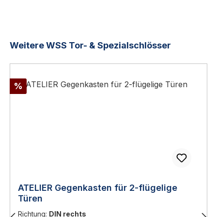
Produktgalerie überspringen
Weitere WSS Tor- & Spezialschlösser
Rabatt
%
ATELIER Gegenkasten für 2-flügelige
Türen
Richtung:
DIN rechts