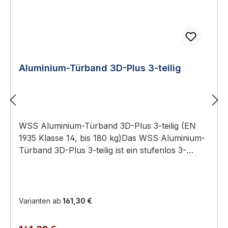
Aluminium-Türband 3D-Plus 3-teilig
WSS Aluminium-Türband 3D-Plus 3-teilig (EN
1935 Klasse 14, bis 180 kg)Das WSS Aluminium-
Türband 3D-Plus 3-teilig ist ein stufenlos 3-
dimensional verstellbares Aufschraub-Türband
für schwere Aluminium- und Objekttüren bis 180
kg, geprüft nach DIN EN 1935 Klasse 14.3-teilige
Bauform für schwere Flügel und Türen mit
Varianten ab
161,30 €
TürschließerTragkraft bis 180 kg (2 Bänder), EN
1935 Klasse 143-dimensional verstellbar: seitlich