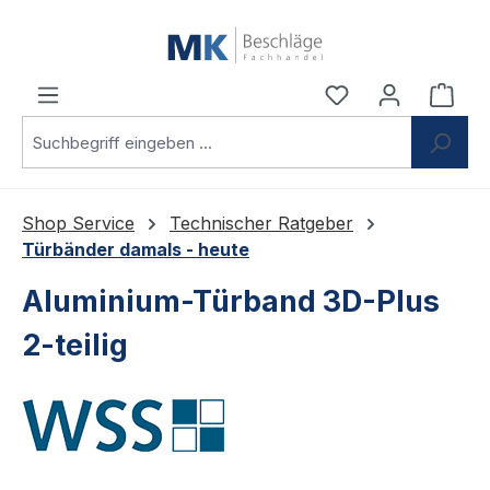
Zum Hauptinhalt springen
Du hast 0 Produ
Ware
Shop Service
Technischer Ratgeber
Türbänder damals - heute
Aluminium-Türband 3D-Plus
2-teilig