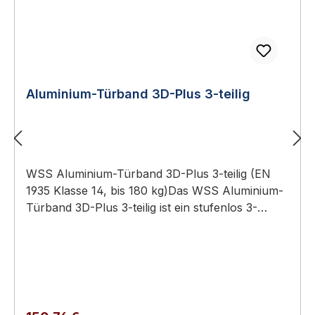
Aluminium-Türband 3D-Plus 3-teilig
WSS Aluminium-Türband 3D-Plus 3-teilig (EN
1935 Klasse 14, bis 180 kg)Das WSS Aluminium-
Türband 3D-Plus 3-teilig ist ein stufenlos 3-
dimensional verstellbares Aufschraub-Türband
für schwere Aluminium- und Objekttüren bis 180
kg, geprüft nach DIN EN 1935 Klasse 14.3-teilige
Bauform für schwere Flügel und Türen mit
TürschließerTragkraft bis 180 kg (2 Bänder), EN
1935 Klasse 143-dimensional verstellbar: seitlich