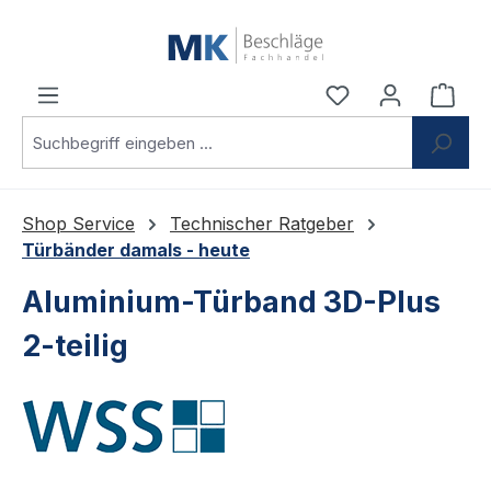
Zum Hauptinhalt springen
Du hast 0 Produ
Ware
Shop Service
Technischer Ratgeber
Türbänder damals - heute
Aluminium-Türband 3D-Plus
2-teilig