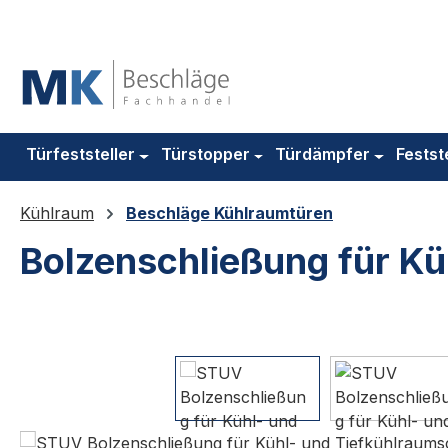
m Hauptinhalt springen
Zur Suche springen
Zur Hauptnavigation springen
Türfeststeller
Türstopper
Türdämpfer
Festst
Kühlraum
Beschläge Kühlraumtüren
Bolzenschließung für Kü
Bildergalerie überspringen