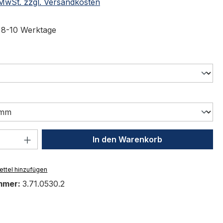
. MwSt. zzgl. Versandkosten
t 8-10 Werktage
swählen
uswählen
 Anzahl: Gib den gewünschten Wert ein 
In den Warenkorb
ttel hinzufügen
mmer:
3.71.0530.2