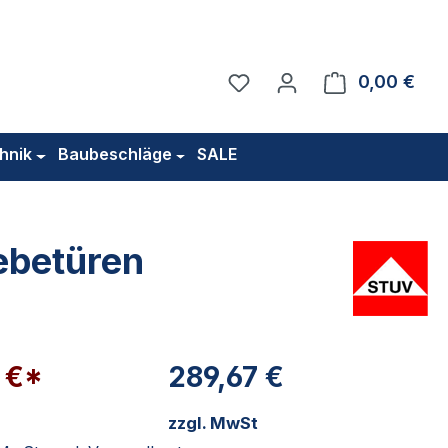
Du hast 0 Produkte auf 
0,00 €
Ware
hnik
Baubeschläge
SALE
ebetüren
 €*
289,67 €
zzgl. MwSt