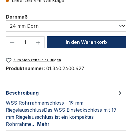
Lieferzeit 4-6 Werktage
auswählen
Dornmaß
Produkt Anzahl: Gib den gewünschten We
In den Warenkorb
Zum Merkzettel hinzufügen
Produktnummer:
01.340.2400.427
Beschreibung
WSS Rohrrahmenschloss - 19 mm
RiegelausschlussDas WSS Einsteckschloss mit 19
mm Riegelausschluss ist ein kompaktes
Rohrrahme…
Mehr