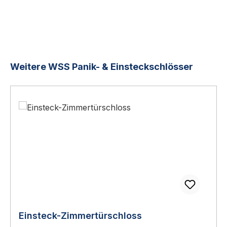
Produktgalerie überspringen
Weitere WSS Panik- & Einsteckschlösser
Einsteck-Zimmertürschloss