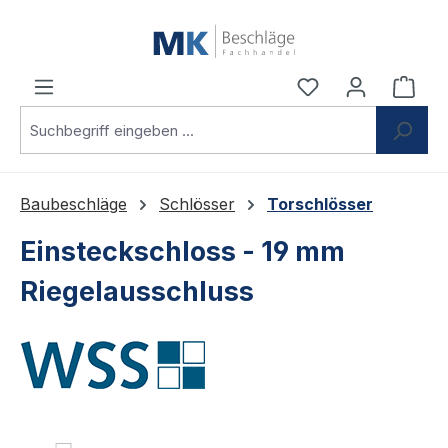
Zum Hauptinhalt springen
Du hast 0 Produ
Ware
Baubeschläge
Schlösser
Torschlösser
Einsteckschloss - 19 mm
Riegelausschluss
Bildergalerie überspringen