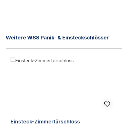
Produktgalerie überspringen
Weitere WSS Panik- & Einsteckschlösser
Einsteck-Zimmertürschloss