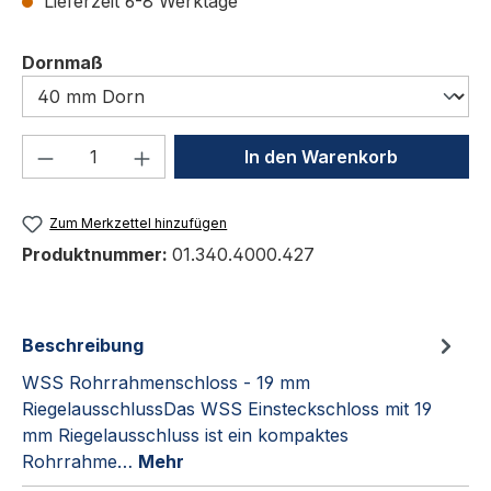
Lieferzeit 6-8 Werktage
auswählen
Dornmaß
Produkt Anzahl: Gib den gewünschten We
In den Warenkorb
Zum Merkzettel hinzufügen
Produktnummer:
01.340.4000.427
Beschreibung
WSS Rohrrahmenschloss - 19 mm
RiegelausschlussDas WSS Einsteckschloss mit 19
mm Riegelausschluss ist ein kompaktes
Rohrrahme…
Mehr