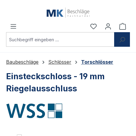
Zum Hauptinhalt springen
Du hast 0 Produ
Ware
Baubeschläge
Schlösser
Torschlösser
Einsteckschloss - 19 mm
Riegelausschluss
Bildergalerie überspringen