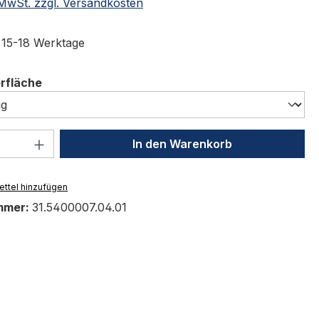
. MwSt. zzgl. Versandkosten
t 15-18 Werktage
auswählen
erfläche
 Anzahl: Gib den gewünschten Wert ein 
In den Warenkorb
ttel hinzufügen
mmer:
31.5400007.04.01