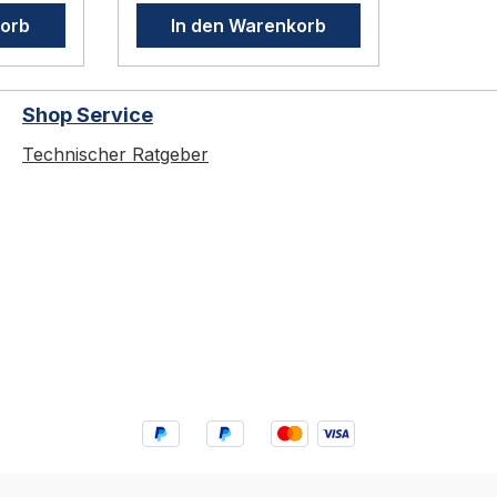
erbe.
Industrie und Gewerbe.
korb
In den Warenkorb
für
Optischer Rauchschalter
t
nach EN 54-7 für
Feststellanlagen Weltweit
Shop Service
ung
meistverkaufter Schalter
onente
dieser Art – in allen DIBt-
Technischer Ratgeber
 FSZ
Bauartgenehmigungen
EN
gelistet
Verschmutzungskompens
Pro im
ation, Multi-
alten
Betriebszustandsanzeige
(grün/gelb/rot)
eitung
Revisionsanzeige nach
DIN 14677 – Austausch
nach 8 Jahren Sockel
separat: 143 A / 143 AF /
143 W / 143 UH – je nach
für
Montagesituation
s AM
Optischer Rauchschalter