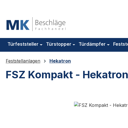
m Hauptinhalt springen
Zur Suche springen
Zur Hauptnavigation springen
Türfeststeller
Türstopper
Türdämpfer
Festst
Feststellanlagen
Hekatron
FSZ Kompakt - Hekatro
Bildergalerie überspringen