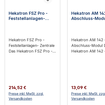
Hekatron FSZ Pro -
Hekatron AM 14
Feststellanlagen-
Abschluss-Mod
Zentrale
Hekatron FSZ Pro -
Hekatron AM 142 
Feststellanlagen- Zentrale
Abschluss-Modul 
Das Hekatron FSZ Pro -
Hekatron AM 142 
Feststellanlagen- Zentrale
Abschluss-Modul is
ist ein Original-Bauteil aus
Original-Bauteil a
dem Sortiment Hekatron
Sortiment Hekatro
Feststellanlagen.
Feststellanlagen.
Anwendungsbereich:
Anwendungsbereic
Hekatron-Feststellanlagen
Hekatron-Feststell
Regulärer Preis:
Regulärer Preis:
214,52 €
13,09 €
an Brand- und
an Brand- und
Preise inkl. MwSt. zzgl.
Preise inkl. MwSt. zzgl
Rauchschutztüren in
Rauchschutztüren 
Versandkosten
Versandkosten
öffentlichen Gebäuden,
öffentlichen Gebä