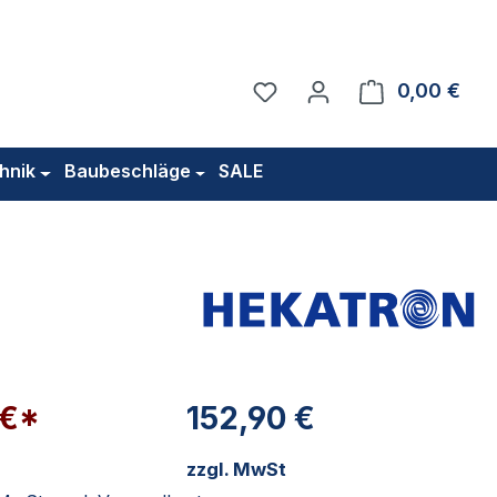
Du hast 0 Produkte auf 
0,00 €
Ware
hnik
Baubeschläge
SALE
 €*
152,90 €
zzgl. MwSt