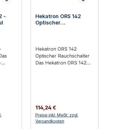
2 -
Hekatron ORS 142
ul
Optischer
Rauchschalter
-
Hekatron ORS 142
Das
Optischer Rauchschalter
-
Das Hekatron ORS 142
t ein
Optischer Rauchschalter
us dem
ist ein Original-Bauteil aus
n
dem Sortiment Hekatron
Feststellanlagen.
h:
Anwendungsbereich:
anlagen
Hekatron-Feststellanlagen
Regulärer Preis:
114,24 €
an Brand- und
.
Preise inkl. MwSt. zzgl.
in
Rauchschutztüren in
Versandkosten
uden,
öffentlichen Gebäuden,