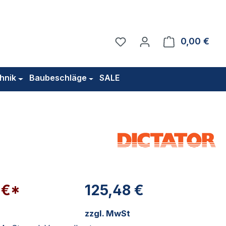
Du hast 0 Produkte auf 
0,00 €
Ware
hnik
Baubeschläge
SALE
 €*
125,48 €
zzgl. MwSt