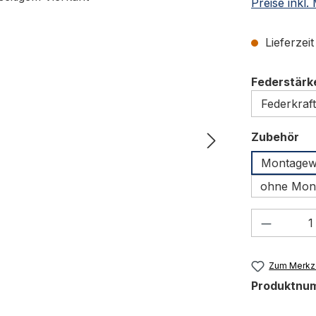
Preise inkl
Lieferzei
Federstärk
au
Zubehör
Montagewin
ohne Mon
Produkt
Zum Merkze
Produktnu