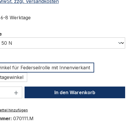
. MwSt. zzgl. Versandkosten
t 6-8 Werktage
auswählen
e
swählen
kel für Federseilrolle mit Innenvierkant
tagewinkel
 Anzahl: Gib den gewünschten Wert ein 
In den Warenkorb
ttel hinzufügen
mmer:
070111.M