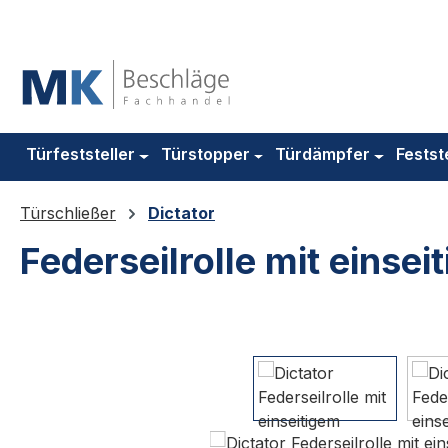
m Hauptinhalt springen
Zur Suche springen
Zur Hauptnavigation springen
Türfeststeller
Türstopper
Türdämpfer
Festst
Türschließer
Dictator
Federseilrolle mit einsei
Bildergalerie überspringen