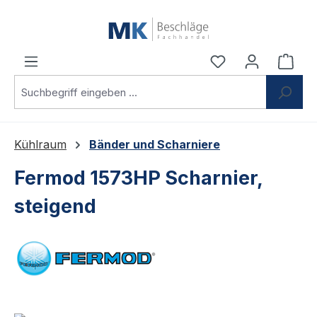
Zum Hauptinhalt springen
Du hast 0 Produ
Ware
Kühlraum
Bänder und Scharniere
Fermod 1573HP Scharnier,
steigend
Bildergalerie überspringen