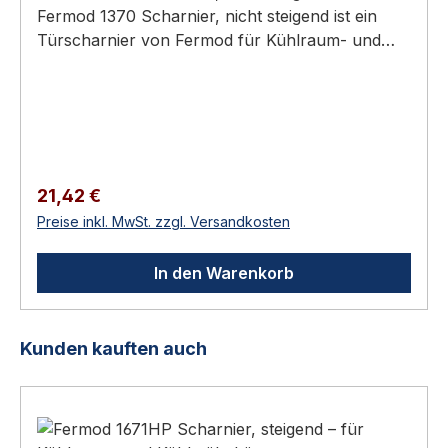
Fermod 1370 Scharnier, nicht steigend ist ein
Türscharnier von Fermod für Kühlraum- und
Kühlmöbeltüren mit korrosionsbeständiger
Achse. Scharnier für aufliegende
DrehtürenSymmetrische, verdeckte
BefestigungenLinks oder rechts verwendbarFür
Türen von 35 bis 60 mm Stärke, inklusive
DichtungMaterial KompositVerzinkte
Regulärer Preis:
21,42 €
AchseMaximales Türgewicht (pro Paar) 25 kg
Preise inkl. MwSt. zzgl. Versandkosten
Technische Daten Spezifikation und
Ausführungen
In den Warenkorb
ProduktgruppeKühlraum-/Kühlmöbel-
ScharnierMaterialKompositMax. Türgewicht (pro
Paar)25 kgTürstärke35–60 mm (inkl.
Produktgalerie überspringen
Kunden kauften auch
Dichtung)Hersteller-
Nr.1370EAN5414618290596Norm-KontextISO
9001 (Fermod-
Qualitätsmanagement)Ausführungen &