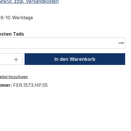
. MwSt. zzgl. Versandkosten
t 8-10 Werktage
auswählen
sten Teils
 Anzahl: Gib den gewünschten Wert ein 
In den Warenkorb
ttel hinzufügen
mmer:
FER.1573.HP.55