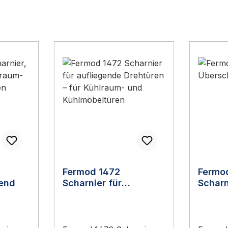
Fermod 1472
Fermo
gend
Scharnier für
Scharn
aufliegende Drehtüren
0 mm