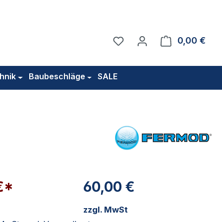
Du hast 0 Produkte auf 
0,00 €
Ware
hnik
Baubeschläge
SALE
€*
60,00 €
zzgl. MwSt