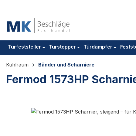
m Hauptinhalt springen
Zur Suche springen
Zur Hauptnavigation springen
Türfeststeller
Türstopper
Türdämpfer
Festst
Kühlraum
Bänder und Scharniere
Fermod 1573HP Scharnie
Bildergalerie überspringen