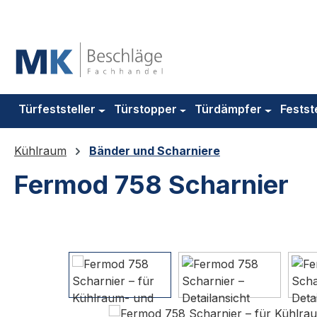
m Hauptinhalt springen
Zur Suche springen
Zur Hauptnavigation springen
Türfeststeller
Türstopper
Türdämpfer
Festst
Kühlraum
Bänder und Scharniere
Fermod 758 Scharnier
Bildergalerie überspringen