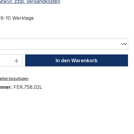
. MwSt. zzgl. Versandkosten
t 8-10 Werktage
swählen
 Anzahl: Gib den gewünschten Wert ein 
In den Warenkorb
ttel hinzufügen
mmer:
FER.758.02L