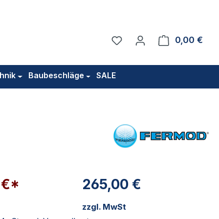
Du hast 0 Produkte auf 
0,00 €
Ware
hnik
Baubeschläge
SALE
 €*
265,00 €
zzgl. MwSt