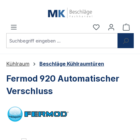
Zum Hauptinhalt springen
Du hast 0 Produ
Ware
Kühlraum
Beschläge Kühlraumtüren
Fermod 920 Automatischer
Verschluss
Bildergalerie überspringen