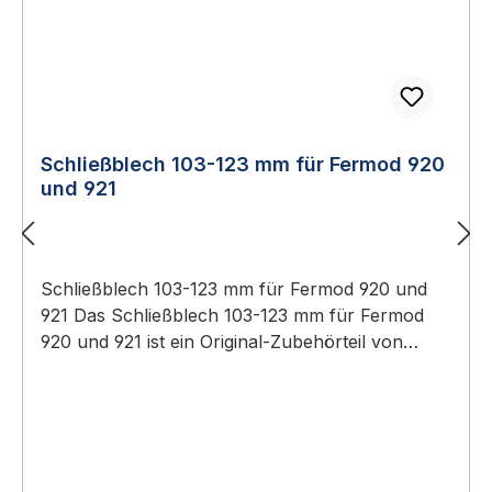
Schließblech 103-123 mm für Fermod 920
und 921
Schließblech 103-123 mm für Fermod 920 und
921 Das Schließblech 103-123 mm für Fermod
920 und 921 ist ein Original-Zubehörteil von
Fermod für die passenden Fermod-
Kühlraumverschlüsse. Fermod Schließblech
103/123 mmOriginal-Fermod-
ErsatzteilMaßbereich 103–123 mmAm Türrahmen
gegenüber dem Verschluss montiertIn mehreren