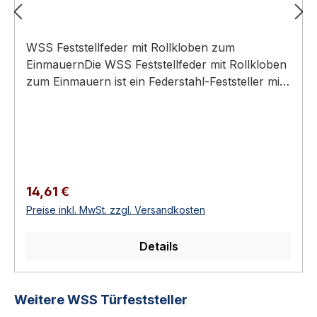
WSS Feststellfeder mit Rollkloben zum
EinmauernDie WSS Feststellfeder mit Rollkloben
zum Einmauern ist ein Federstahl-Feststeller mit
Kunststoffrolle, der leichte Türen bis 25 kg bei
einer Abzugkraft von 280 N offen hält und zum
Einmauern vorgesehen ist.Feststellfeder zum
EinmauernFür leichte Türen bis 25 kgAbzugkraft
280 NFederstahl + Kunststoffrolle, Kloben aus
AluminiumTür rastet beim Andrücken in die
Regulärer Preis:
14,61 €
Federspange einTechnische DatenSpezifikation
Preise inkl. MwSt. zzgl. Versandkosten
und WerkstoffBauartFeststellfeder /
RollklobenMontageeinmauernTürgewichtbis 25
Details
kgAbzugkraft280
NFeststellerFederstahlRolleKunststoffKlobenAlu
miniumAusführungen & VariantenDirekt zur
Produktgalerie überspringen
Weitere WSS Türfeststeller
passenden AusführungDieses Produkt ist in 2