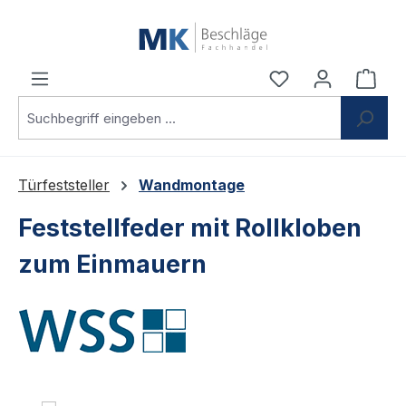
Zum Hauptinhalt springen
Du hast 0 Produ
Ware
Türfeststeller
Wandmontage
Feststellfeder mit Rollkloben
zum Einmauern
Bildergalerie überspringen