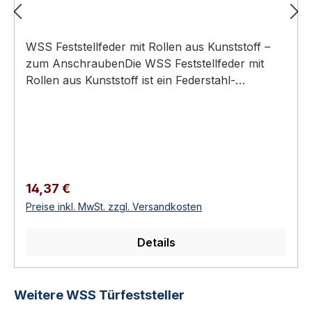
WSS Feststellfeder mit Rollen aus Kunststoff –
zum AnschraubenDie WSS Feststellfeder mit
Rollen aus Kunststoff ist ein Federstahl-
Feststeller zum Anschrauben, der leichte Türen
bis 25 kg bei einer Abzugkraft von 280 N offen
hält.Feststellfeder zum AnschraubenFür leichte
Türen bis 25 kgAbzugkraft 280 NFederstahl +
Kunststoffrollen, Kloben aus LeichtmetallTür
rastet beim Andrücken in die Federspange
Regulärer Preis:
14,37 €
einTechnische DatenSpezifikation und
Preise inkl. MwSt. zzgl. Versandkosten
WerkstoffBauartFeststellfeder /
RollklobenMontageanschraubenTürgewichtbis
Details
25 kgAbzugkraft280
NFeststellerFederstahlRollenKunststoffKlobenLei
chtmetallAusführungen & VariantenDirekt zur
Produktgalerie überspringen
Weitere WSS Türfeststeller
passenden AusführungDieses Produkt ist in 2