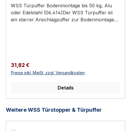
WSS Türpuffer Bodenmontage bis 50 kg, Alu
oder Edelstahl (06.414)Der WSS Türpuffer ist
ein starrer Anschlagpuffer zur Bodenmontage
für Türen bis 50 kg, wahlweise aus Aluminium
oder Edelstahl V2A, mit schwarzem Gummiring
zum Schutz von Wand und Griff.Für Türen bis
50 kgWahlweise Aluminium oder Edelstahl V2A
matt gebürstetMit schwarzem
GummiringBefestigung über
Regulärer Preis:
31,82 €
BodenschraubeEdelstahl-Variante für
Preise inkl. MwSt. zzgl. Versandkosten
Feucht-/ObjektbereicheTechnische
DatenSpezifikation und Werkstoffmax.
Details
Türgewicht50 kgMontageBodenmontage
(Bodenschraube)Bauartstarr (fest stehender
Anschlagpuffer)MaterialAluminium oder
Produktgalerie überspringen
Weitere WSS Türstopper & Türpuffer
Edelstahl V2APufferschwarzer
GummiringOberflächenAlu E5/C-0 elox. · Alu
E5/C-34 elox. · Edelstahl V2A mattAusführungen