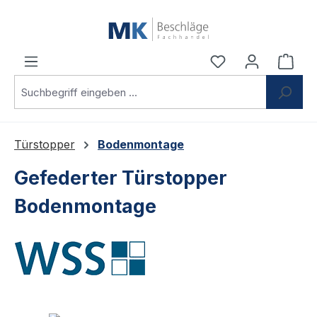
Zum Hauptinhalt springen
Du hast 0 Produ
Ware
Türstopper
Bodenmontage
Gefederter Türstopper
Bodenmontage
Bildergalerie überspringen