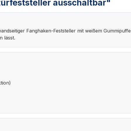
rfeststeller ausschaltbar"
 wandseitiger Fanghaken-Feststeller mit weißem Gummipuffer
 lässt.
tion)