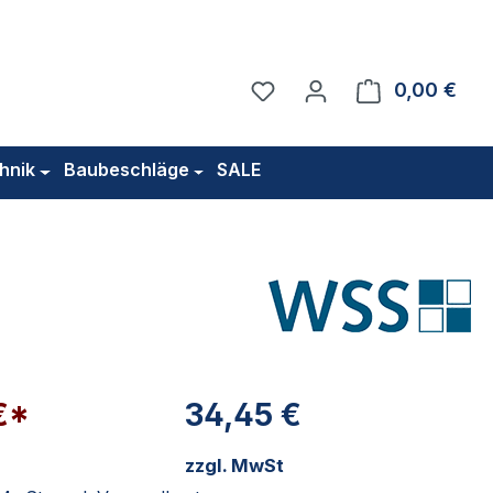
Du hast 0 Produkte auf 
0,00 €
Ware
hnik
Baubeschläge
SALE
€*
34,45 €
zzgl. MwSt