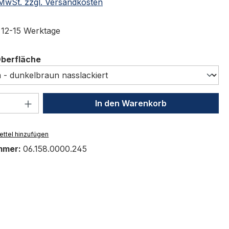
. MwSt. zzgl. Versandkosten
t 12-15 Werktage
auswählen
Oberfläche
 Anzahl: Gib den gewünschten Wert ein 
In den Warenkorb
ttel hinzufügen
mmer:
06.158.0000.245