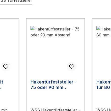
SS Türfeststeller
it
Hakentürfeststeller -
Hakent
75 oder 90 mm
für 8
Abstand
 mit
WSS Hakentürfeststeller –
WSS Hak