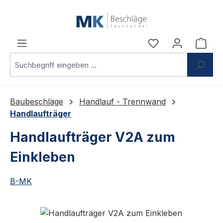
Zum Hauptinhalt springen
Du hast 0 Produ
Ware
Baubeschläge
Handlauf - Trennwand
Handlaufträger
Handlaufträger V2A zum
Einkleben
B-MK
Bildergalerie überspringen