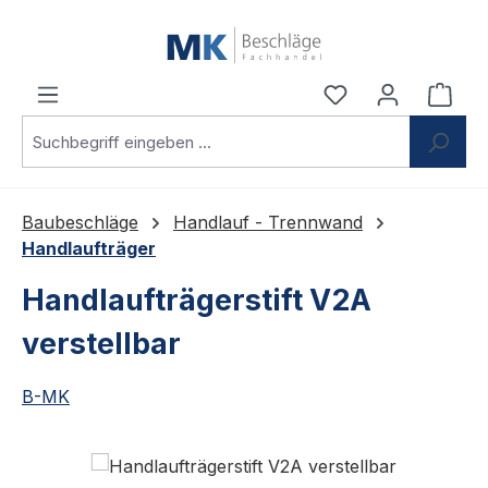
Zum Hauptinhalt springen
Du hast 0 Produ
Ware
Baubeschläge
Handlauf - Trennwand
Handlaufträger
Handlaufträgerstift V2A
verstellbar
B-MK
Bildergalerie überspringen