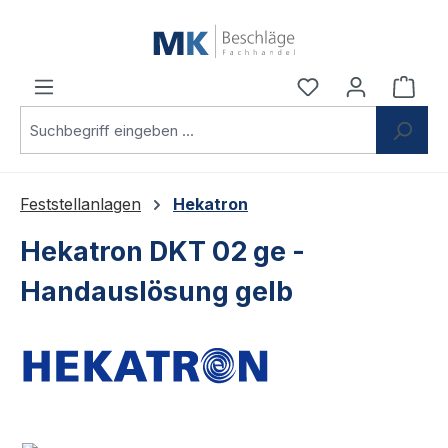
Zum Hauptinhalt springen
Du hast 0 Produ
Ware
Feststellanlagen
Hekatron
Hekatron DKT 02 ge -
Handauslösung gelb
Bildergalerie überspringen