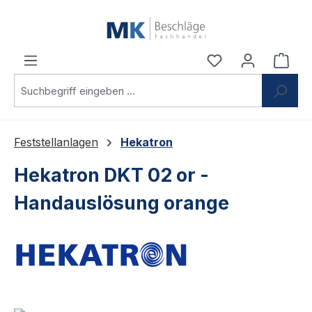
Zum Hauptinhalt springen
Du hast 0 Produ
Ware
Feststellanlagen
Hekatron
Hekatron DKT 02 or -
Handauslösung orange
Bildergalerie überspringen