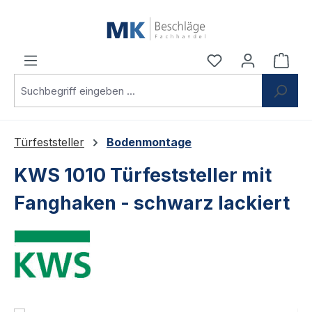
Zum Hauptinhalt springen
Du hast 0 Produ
Ware
Türfeststeller
Bodenmontage
KWS 1010 Türfeststeller mit
Fanghaken - schwarz lackiert
Bildergalerie überspringen