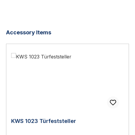
Produktgalerie überspringen
Accessory Items
KWS 1023 Türfeststeller