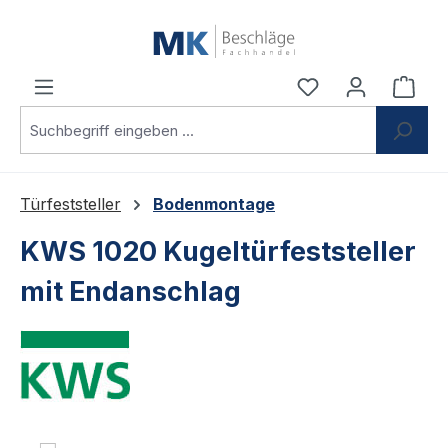
Zum Hauptinhalt springen
Du hast 0 Produ
Ware
Türfeststeller
Bodenmontage
KWS 1020 Kugeltürfeststeller
mit Endanschlag
Bildergalerie überspringen