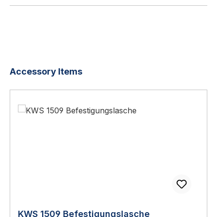
Produktgalerie überspringen
Accessory Items
KWS 1509 Befestigungslasche