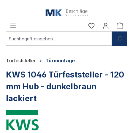
Zum Hauptinhalt springen
Du hast 0 Produ
Ware
Türfeststeller
Türmontage
KWS 1046 Türfeststeller - 120
mm Hub - dunkelbraun
lackiert