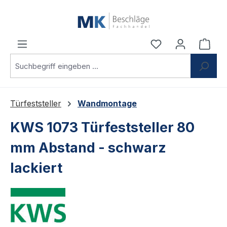
Zum Hauptinhalt springen
Du hast 0 Produ
Ware
Türfeststeller
Wandmontage
KWS 1073 Türfeststeller 80
mm Abstand - schwarz
lackiert