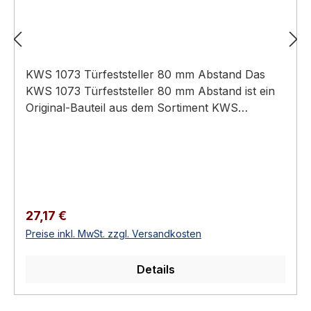
KWS 1073 Türfeststeller 80 mm Abstand Das
KWS 1073 Türfeststeller 80 mm Abstand ist ein
Original-Bauteil aus dem Sortiment KWS
Baubeschläge (Türtechnik).
Anwendungsbereich: Hochwertiger Türbau in
Privat-, Gewerbe- und öffentlichen Bauten.
Türfeststeller mit Fanghaken-Mechanismus Max.
Türgewicht: 100 kg Betätigung: Fußbetätigung
Türschließer-tauglich Erhältlich in 3
Regulärer Preis:
27,17 €
Ausführungen KWS 1073 Türfeststeller 80 mm
Preise inkl. MwSt. zzgl. Versandkosten
Abstand Beim Öffnen der Tür wird der
Fanghaken über den Rollenkloben am Türblatt
Details
geführt und arretiert die Tür im definierten
Öffnungswinkel. Gelöst wird die Arretierung
durch Betätigen des Fanghakens bei