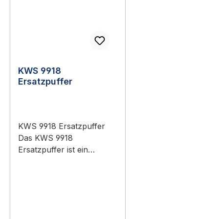
KWS 9918
Ersatzpuffer
KWS 9918 Ersatzpuffer
Das KWS 9918
Ersatzpuffer ist ein
Original-Bauteil aus dem
Sortiment KWS
Baubeschläge
(Türtechnik).
Anwendungsbereich: