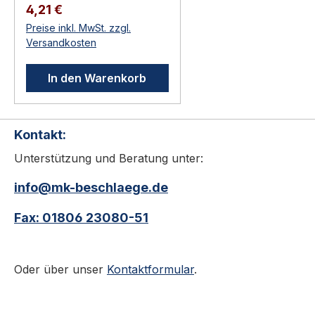
Hochwertiger Türbau in
Regulärer Preis:
4,21 €
Privat-, Gewerbe- und
Preise inkl. MwSt. zzgl.
öffentlichen Bauten.
Versandkosten
Original-Zubehör /
Verbrauchsmaterial für
In den Warenkorb
KWS-Beschläge Direkt
vom Hersteller —
passgenau Zur
Kontakt:
Erweiterung, Anpassung
oder Reparatur KWS 9918
Unterstützung und Beratung unter:
Ersatzpuffer Zubehörteile
aus dem KWS-Programm:
info@mk-beschlaege.de
Unterlagen zur
Fax: 01806 23080-51
Höhenanpassung,
Pufferkappen,
Ersatzpuffer, Steindollen,
Oder über unser
Kontaktformular
.
Rollenkloben und weitere
Verbrauchs- und
Ergänzungsartikel für