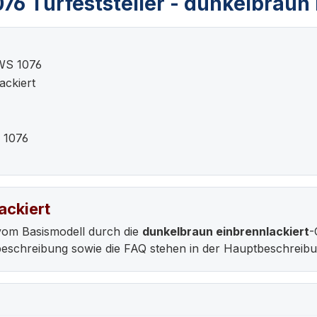
6 Türfeststeller - dunkelbraun 
WS 1076
ackiert
 1076
ackiert
vom Basismodell durch die
dunkelbraun einbrennlackiert
-
ebeschreibung sowie die FAQ stehen in der Hauptbeschreib