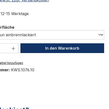
t 12-15 Werktage
auswählen
erfläche
 Anzahl: Gib den gewünschten Wert ein 
In den Warenkorb
ttel hinzufügen
mmer:
KWS.1076.10