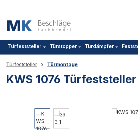
m Hauptinhalt springen
Zur Suche springen
Zur Hauptnavigation springen
Türfeststeller
Türstopper
Türdämpfer
Festst
Türfeststeller
Türmontage
KWS 1076 Türfeststeller 
Bildergalerie überspringen