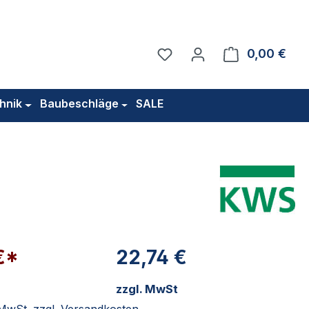
Du hast 0 Produkte auf 
0,00 €
Ware
hnik
Baubeschläge
SALE
€*
22,74 €
zzgl. MwSt
. MwSt. zzgl. Versandkosten