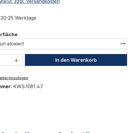
. MwSt. zzgl. Versandkosten
t 20-25 Werktage
auswählen
erfläche
 Anzahl: Gib den gewünschten Wert ein 
In den Warenkorb
ttel hinzufügen
mmer:
KWS.1081.47