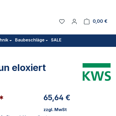
Du hast 0 Produkte auf 
0,00 €
Ware
hnik
Baubeschläge
SALE
n eloxiert
€*
65,64 €
zzgl. MwSt