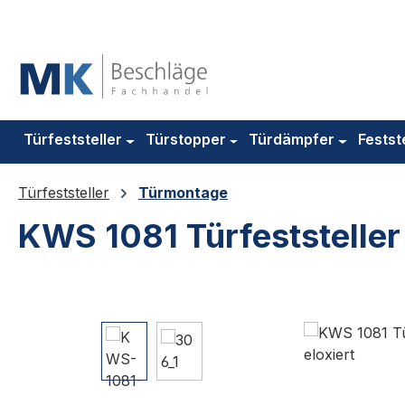
m Hauptinhalt springen
Zur Suche springen
Zur Hauptnavigation springen
Türfeststeller
Türstopper
Türdämpfer
Festst
Türfeststeller
Türmontage
KWS 1081 Türfeststeller
Bildergalerie überspringen