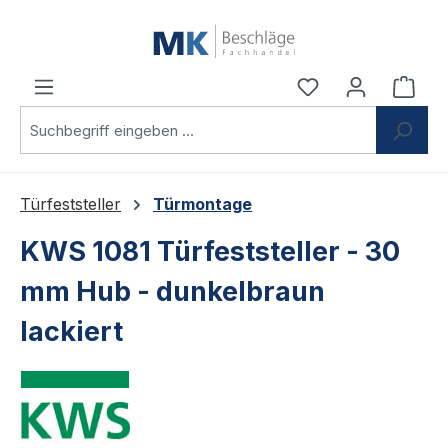
Zum Hauptinhalt springen
Du hast 0 Produ
Ware
Türfeststeller
Türmontage
KWS 1081 Türfeststeller - 30
mm Hub - dunkelbraun
lackiert