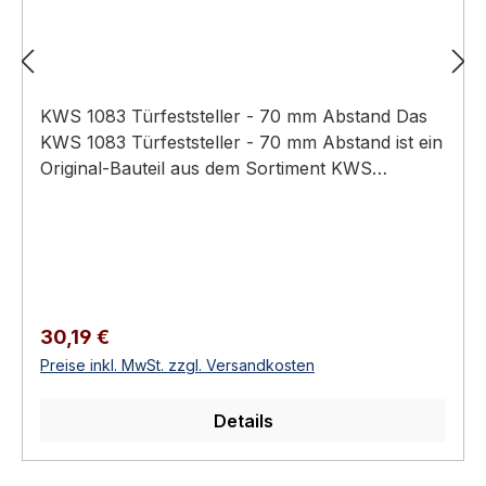
KWS 1083 Türfeststeller - 70 mm Abstand Das
KWS 1083 Türfeststeller - 70 mm Abstand ist ein
Original-Bauteil aus dem Sortiment KWS
Baubeschläge (Türtechnik).
Anwendungsbereich: Hochwertiger Türbau in
Privat-, Gewerbe- und öffentlichen Bauten.
Türfeststeller mit Fanghaken-Mechanismus Max.
Türgewicht: 80 kg Betätigung: Fußbetätigung
Türschließer-tauglich Erhältlich in 3
Regulärer Preis:
30,19 €
Ausführungen KWS 1083 Türfeststeller - 70 mm
Preise inkl. MwSt. zzgl. Versandkosten
Abstand Beim Öffnen der Tür wird der
Fanghaken über den Rollenkloben am Türblatt
Details
geführt und arretiert die Tür im definierten
Öffnungswinkel. Gelöst wird die Arretierung
durch Betätigen des Fanghakens bei