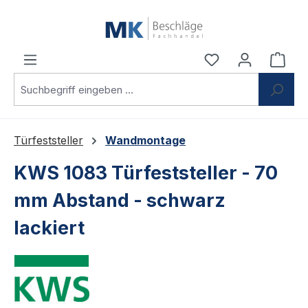
Zum Hauptinhalt springen
Du hast 0 Produ
Ware
Türfeststeller
Wandmontage
KWS 1083 Türfeststeller - 70
mm Abstand - schwarz
lackiert