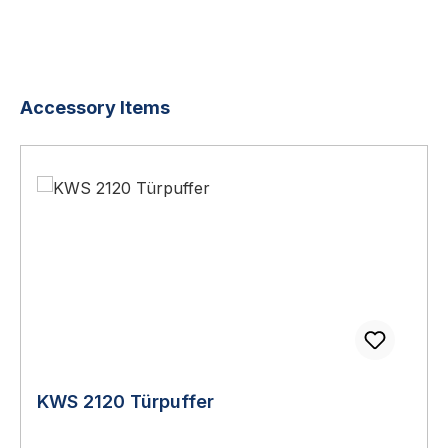
Produktgalerie überspringen
Accessory Items
KWS 2120 Türpuffer