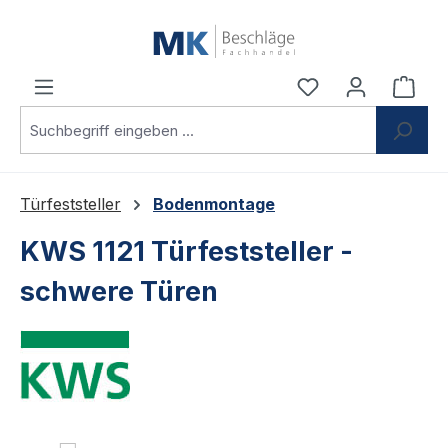
Zum Hauptinhalt springen
Du hast 0 Produ
Ware
Türfeststeller
Bodenmontage
KWS 1121 Türfeststeller -
schwere Türen
Bildergalerie überspringen