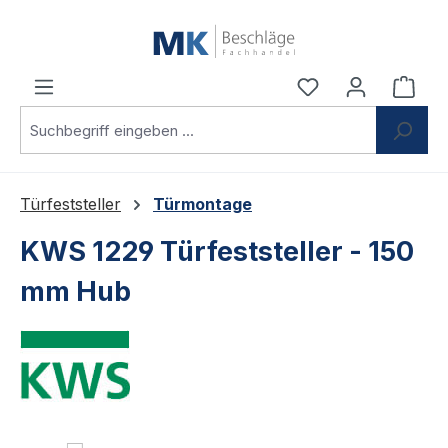
Zum Hauptinhalt springen
Du hast 0 Produ
Ware
Türfeststeller
Türmontage
KWS 1229 Türfeststeller - 150
mm Hub
Bildergalerie überspringen