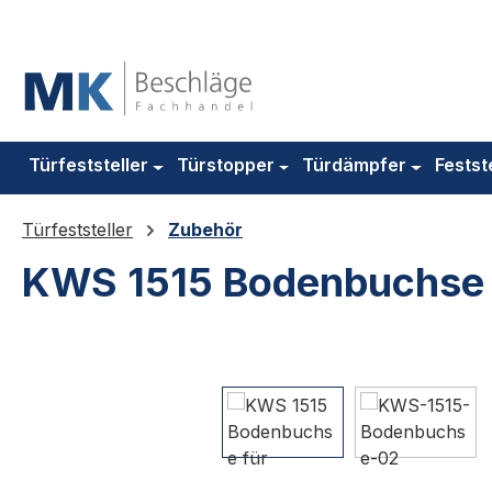
m Hauptinhalt springen
Zur Suche springen
Zur Hauptnavigation springen
Türfeststeller
Türstopper
Türdämpfer
Festst
Türfeststeller
Zubehör
KWS 1515 Bodenbuchse f
Bildergalerie überspringen