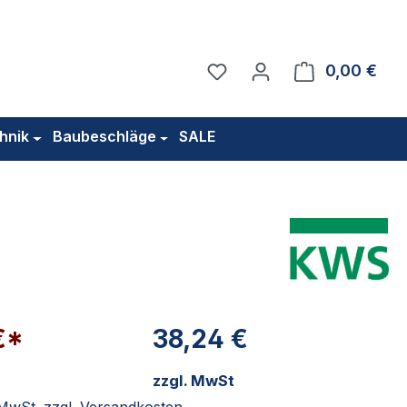
Du hast 0 Produkte auf 
0,00 €
Ware
hnik
Baubeschläge
SALE
€*
38,24 €
zzgl. MwSt
. MwSt. zzgl. Versandkosten