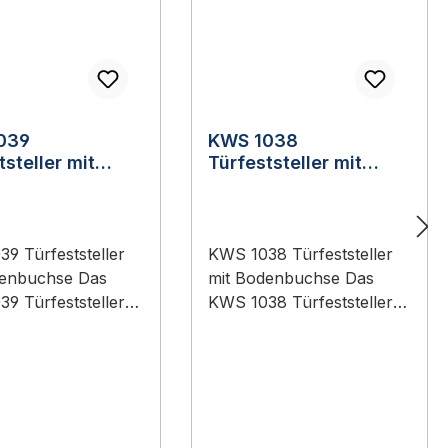
039
KWS 1038
tsteller mit
Türfeststeller mit
buchse
Bodenbuchse
9 Türfeststeller
KWS 1038 Türfeststeller
denbuchse Das
mit Bodenbuchse Das
9 Türfeststeller
KWS 1038 Türfeststeller
enbuchse ist ein
mit Bodenbuchse ist ein
l-Bauteil aus dem
Original-Bauteil aus dem
ent KWS
Sortiment KWS
chläge
Baubeschläge
hnik).
(Türtechnik).
ungsbereich:
Anwendungsbereich: