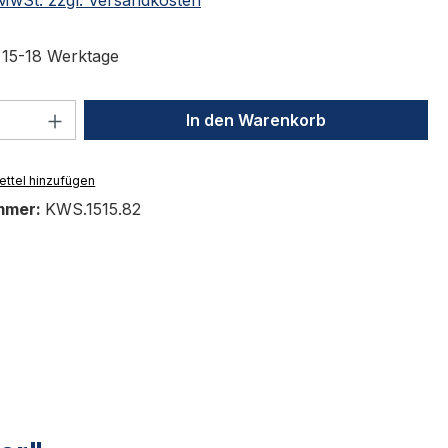
t 15-18 Werktage
 Anzahl: Gib den gewünschten Wert ein 
In den Warenkorb
ttel hinzufügen
mmer:
KWS.1515.82