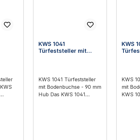
KWS 1041
KWS 1
Türfeststeller mit
Türfes
Bodenbuchse - 90 mm
Boden
Hub
teller
KWS 1041 Türfeststeller
KWS 103
 KWS
mit Bodenbuchse - 90 mm
mit Bo
Hub Das KWS 1041
KWS 103
in
Türfeststeller mit
mit Bod
us dem
Bodenbuchse - 90 mm
Origina
Hub ist ein Original-Bauteil
Sortim
aus dem Sortiment KWS
Baubes
Baubeschläge
(Türtec
h:
(Türtechnik).
Anwend