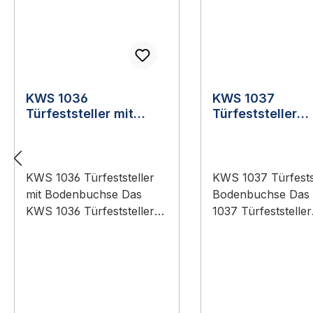
KWS 1036
KWS 1037
Türfeststeller mit
Türfeststeller
Bodenbuchse
Bodenbuchse
KWS 1036 Türfeststeller
KWS 1037 Türfests
mit Bodenbuchse Das
Bodenbuchse Das
KWS 1036 Türfeststeller
1037 Türfeststeller
mit Bodenbuchse ist ein
Bodenbuchse ist e
Original-Bauteil aus dem
Original-Bauteil a
Sortiment KWS
Sortiment KWS
Baubeschläge
Baubeschläge
(Türtechnik).
(Türtechnik).
Anwendungsbereich:
Anwendungsbereic