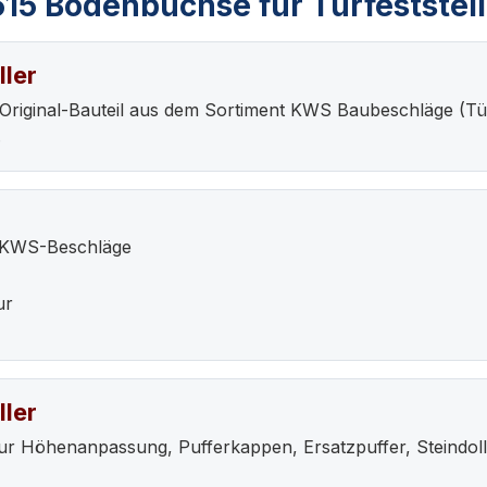
15 Bodenbuchse für Türfeststell
ller
n Original-Bauteil aus dem Sortiment KWS Baubeschläge (
.
r KWS-Beschläge
ur
ller
 Höhenanpassung, Pufferkappen, Ersatzpuffer, Steindoll