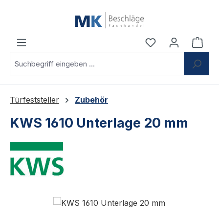
Zum Hauptinhalt springen
Du hast 0 Produ
Ware
Türfeststeller
Zubehör
KWS 1610 Unterlage 20 mm
Bildergalerie überspringen