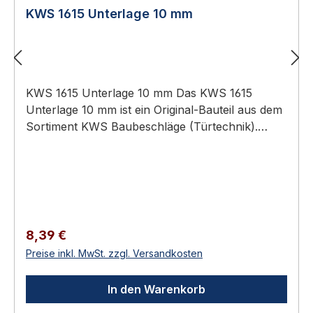
desto stabiler die Arretierung. Lieferumfang 1
KWS 1615 Unterlage 10 mm
Stück KWS 1051 Türfeststeller mit Steindolle -
silberfarbig einbrennlackiert Schrauben, Dübel
und sonstiges Befestigungsmaterial sind nicht im
Lieferumfang enthalten und je nach Untergrund
KWS 1615 Unterlage 10 mm Das KWS 1615
auszuwählen.
Unterlage 10 mm ist ein Original-Bauteil aus dem
Sortiment KWS Baubeschläge (Türtechnik).
Anwendungsbereich: Hochwertiger Türbau in
Privat-, Gewerbe- und öffentlichen Bauten.
Original-Zubehör / Verbrauchsmaterial für KWS-
Beschläge Direkt vom Hersteller — passgenau
Zur Erweiterung, Anpassung oder Reparatur
KWS 1615 Unterlage 10 mm Zubehörteile aus
Regulärer Preis:
8,39 €
dem KWS-Programm: Unterlagen zur
Preise inkl. MwSt. zzgl. Versandkosten
Höhenanpassung, Pufferkappen, Ersatzpuffer,
Steindollen, Rollenkloben und weitere
In den Warenkorb
Verbrauchs- und Ergänzungsartikel für KWS-
Beschläge. Technische Daten MaterialAluminium