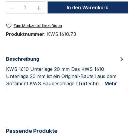
Produkt Anzahl: Gib den gewünschten We
In den Warenkorb
Zum Merkzettel hinzufügen
Produktnummer:
KWS.1610.73
Beschreibung
KWS 1610 Unterlage 20 mm Das KWS 1610
Unterlage 20 mm ist ein Original-Bauteil aus dem
Sortiment KWS Baubeschläge (Türtechn…
Mehr
Produktgalerie überspringen
Passende Produkte