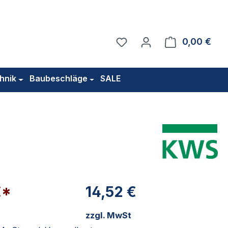
Du hast 0 Produkte auf 
0,00 €
Ware
hnik
Baubeschläge
SALE
€*
14,52 €
zzgl. MwSt