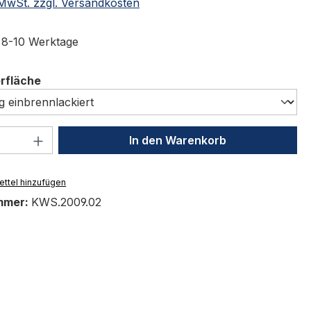
. MwSt. zzgl. Versandkosten
t 8-10 Werktage
auswählen
erfläche
 Anzahl: Gib den gewünschten Wert ein 
In den Warenkorb
ttel hinzufügen
mmer:
KWS.2009.02