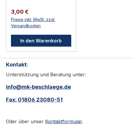
Anwendungsbereich:
Hochwertiger Türbau in
Regulärer Preis:
3,00 €
Privat-, Gewerbe- und
Preise inkl. MwSt. zzgl.
öffentlichen Bauten.
Versandkosten
Original-Zubehör /
Verbrauchsmaterial für
In den Warenkorb
KWS-Beschläge Direkt
vom Hersteller —
passgenau Zur
Kontakt:
Erweiterung, Anpassung
oder Reparatur KWS 9915
Unterstützung und Beratung unter:
Ersatzstopper
Zubehörteile aus dem
info@mk-beschlaege.de
KWS-Programm:
Fax: 01806 23080-51
Unterlagen zur
Höhenanpassung,
Pufferkappen,
Oder über unser
Kontaktformular
.
Ersatzpuffer, Steindollen,
Rollenkloben und weitere