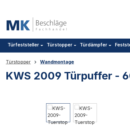
m Hauptinhalt springen
Zur Suche springen
Zur Hauptnavigation springen
Türfeststeller
Türstopper
Türdämpfer
Festst
Türstopper
Wandmontage
KWS 2009 Türpuffer - 
Bildergalerie überspringen