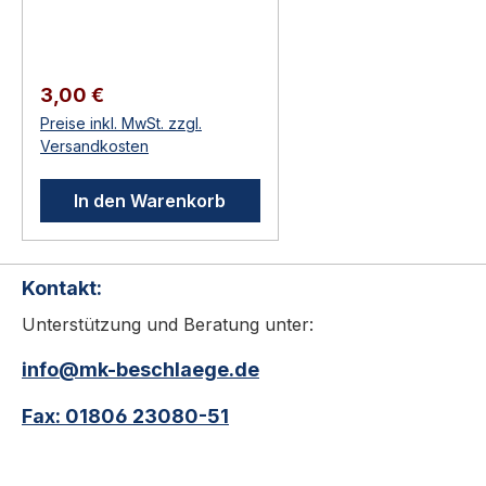
Baubeschläge
(Türtechnik).
Anwendungsbereich:
Hochwertiger Türbau in
Regulärer Preis:
3,00 €
Privat-, Gewerbe- und
Preise inkl. MwSt. zzgl.
öffentlichen Bauten.
Versandkosten
Original-Zubehör /
Verbrauchsmaterial für
In den Warenkorb
KWS-Beschläge Direkt
vom Hersteller —
passgenau Zur
Kontakt:
Erweiterung, Anpassung
oder Reparatur KWS 9915
Unterstützung und Beratung unter:
Ersatzstopper
Zubehörteile aus dem
info@mk-beschlaege.de
KWS-Programm:
Fax: 01806 23080-51
Unterlagen zur
Höhenanpassung,
Pufferkappen,