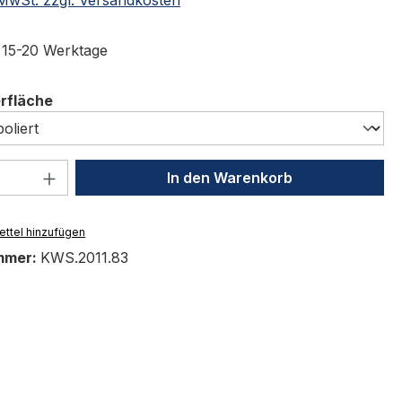
t 15-20 Werktage
auswählen
erfläche
 Anzahl: Gib den gewünschten Wert ein 
In den Warenkorb
ttel hinzufügen
mmer:
KWS.2011.83