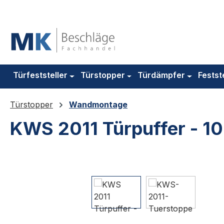
m Hauptinhalt springen
Zur Suche springen
Zur Hauptnavigation springen
Türfeststeller
Türstopper
Türdämpfer
Festst
Türstopper
Wandmontage
KWS 2011 Türpuffer - 1
Bildergalerie überspringen