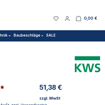
Du hast 0 Produkte auf 
0,00 €
Ware
hnik
Baubeschläge
SALE
€*
51,38 €
zzgl. MwSt
. MwSt. zzgl. Versandkosten