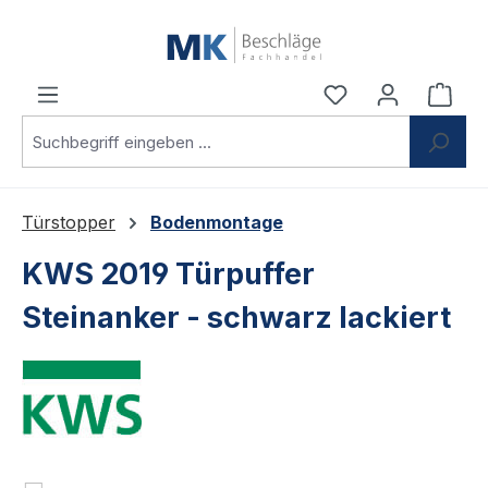
Zum Hauptinhalt springen
Du hast 0 Produ
Ware
Türstopper
Bodenmontage
KWS 2019 Türpuffer
Steinanker - schwarz lackiert
Bildergalerie überspringen