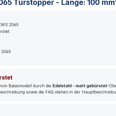
065 Türstopper - Länge: 100 mm
 KWS 2065
rstet
 2065
rstet
vom Basismodell durch die
Edelstahl - matt gebürstet
-Obe
ebeschreibung sowie die FAQ stehen in der Hauptbeschrei