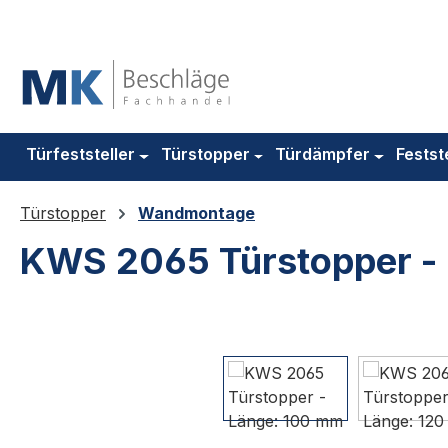
m Hauptinhalt springen
Zur Suche springen
Zur Hauptnavigation springen
Türfeststeller
Türstopper
Türdämpfer
Festst
Türstopper
Wandmontage
KWS 2065 Türstopper -
Bildergalerie überspringen