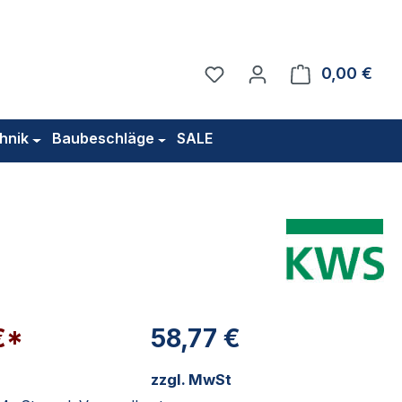
Du hast 0 Produkte auf 
0,00 €
Ware
hnik
Baubeschläge
SALE
€*
58,77 €
zzgl. MwSt