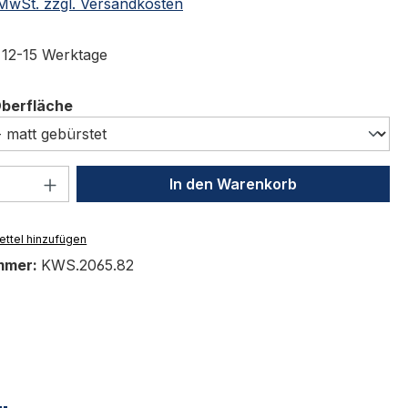
. MwSt. zzgl. Versandkosten
t 12-15 Werktage
auswählen
Oberfläche
 Anzahl: Gib den gewünschten Wert ein 
In den Warenkorb
ttel hinzufügen
mmer:
KWS.2065.82