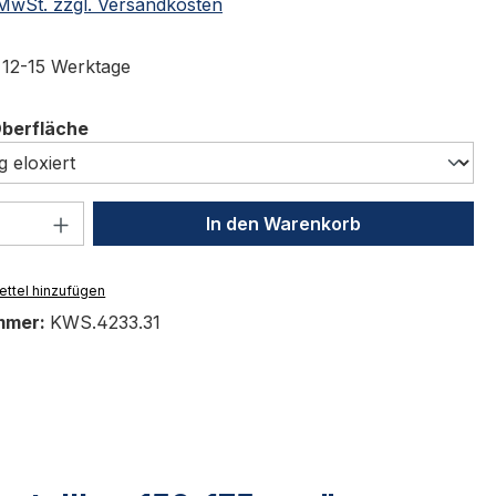
. MwSt. zzgl. Versandkosten
t 12-15 Werktage
auswählen
Oberfläche
 Anzahl: Gib den gewünschten Wert ein 
In den Warenkorb
ttel hinzufügen
mmer:
KWS.4233.31