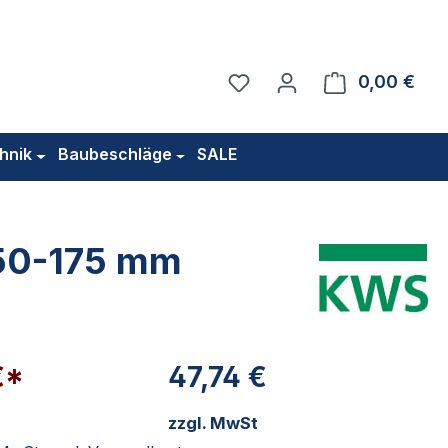
Du hast 0 Produkte auf 
0,00 €
Ware
hnik
Baubeschläge
SALE
150-175 mm
€*
47,74 €
zzgl. MwSt