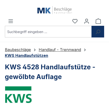
Zum Hauptinhalt springen
Du hast 0 Produ
Ware
Baubeschläge
Handlauf - Trennwand
KWS Handlaufstützen
KWS 4528 Handlaufstütze -
gewölbte Auflage