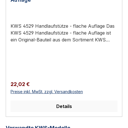
KWS 4529 Handlaufstütze - flache Auflage Das
KWS 4529 Handlaufstütze - flache Auflage ist
ein Original-Bauteil aus dem Sortiment KWS
Baubeschläge (Türtechnik).
Anwendungsbereich: Hochwertiger Türbau in
Privat-, Gewerbe- und öffentlichen Bauten.
Verbindungs-, Halterungs- und
Aufnahmebeschlag Handlauf, Trennwand,
Treppen-Systeme Aluminium oder Edelstahl-
Regulärer Preis:
22,02 €
Rostfrei Erhältlich in 2 Ausführungen KWS 4529
Preise inkl. MwSt. zzgl. Versandkosten
Handlaufstütze - flache Auflage Beschläge aus
dem KWS-Programm für Handläufe und
Details
Trennwände — von Verbindungsstücken und
Endkappen bis zu speziellen Handlaufstützen
für komplexe Treppensysteme. Wir liefern
Produktgalerie überspringen
Verwandte KWS-Modelle