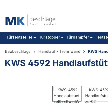
m Hauptinhalt springen
Zur Suche springen
Zur Hauptnavigation springen
Türfeststeller
Türstopper
Türdämpfer
Festst
Baubeschläge
Handlauf - Trennwand
KWS Hand
KWS 4592 Handlaufstüt
Bildergalerie überspringen