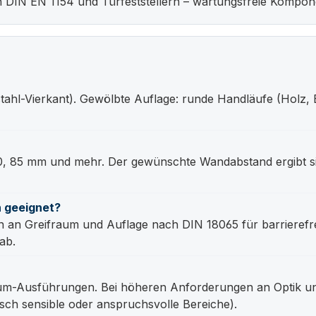
 DIN EN 1154 und Türfeststellern – wartungsfreie Kompo
tahl-Vierkant). Gewölbte Auflage: runde Handläufe (Holz, Ed
 80, 85 mm und mehr. Der gewünschte Wandabstand ergibt s
n geeignet?
n an Greifraum und Auflage nach DIN 18065 für barrieref
ab.
um-Ausführungen. Bei höheren Anforderungen an Optik un
isch sensible oder anspruchsvolle Bereiche).