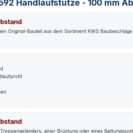
592 Handlaufstütze - 100 mm A
Abstand
ein Original-Bauteil aus dem Sortiment KWS Baubeschläge
.
nd
laufprofil
g
pen
Abstand
reppengeländers, einer Brüstung oder eines Bettungssyst