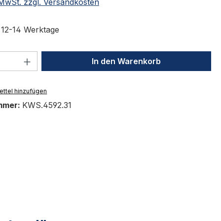
. MwSt. zzgl. Versandkosten
t 12-14 Werktage
 Anzahl: Gib den gewünschten Wert ein 
In den Warenkorb
ttel hinzufügen
mmer:
KWS.4592.31