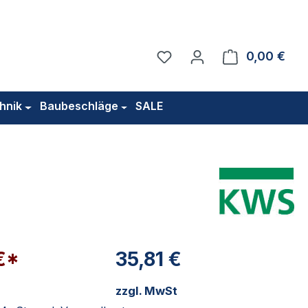
Du hast 0 Produkte auf 
0,00 €
Ware
hnik
Baubeschläge
SALE
€*
35,81 €
zzgl. MwSt