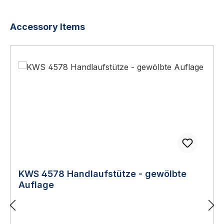
Produktgalerie überspringen
Accessory Items
KWS 4578 Handlaufstütze - gewölbte
Auflage