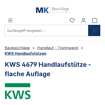
Zum Hauptinhalt springen
Du hast 0 Produ
Ware
Baubeschläge
Handlauf - Trennwand
KWS Handlaufstützen
KWS 4679 Handlaufstütze -
flache Auflage