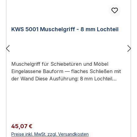
KWS 5001 Muschelgriff - 8 mm Lochteil
Muschelgriff für Schiebetüren und Möbel
Eingelassene Bauform — flaches Schließen mit
der Wand Diese Ausführung: 8 mm Lochteil
(Griffmulde mit Lochaufnahme) – Gegenstück:
KWS 5002 (8 mm Stiftteil) Aluminium oder
Edelstahl-Rostfrei Erhältlich in 9 Ausführungen
KWS 5001 Muschelgriff - 8 mm Lochteil KWS
Muschelgriffe sind eingelassene Griffe für
Schiebetüren, Schiebetürelemente und Möbel.
Regulärer Preis:
45,07 €
Sie ermöglichen ein flaches Schließen mit der
Preise inkl. MwSt. zzgl. Versandkosten