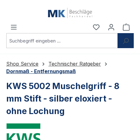
Zum Hauptinhalt springen
Du hast 0 Produ
Ware
Shop Service
Technischer Ratgeber
Dornmaß - Entfernungsmaß
KWS 5002 Muschelgriff - 8
mm Stift - silber eloxiert -
ohne Lochung