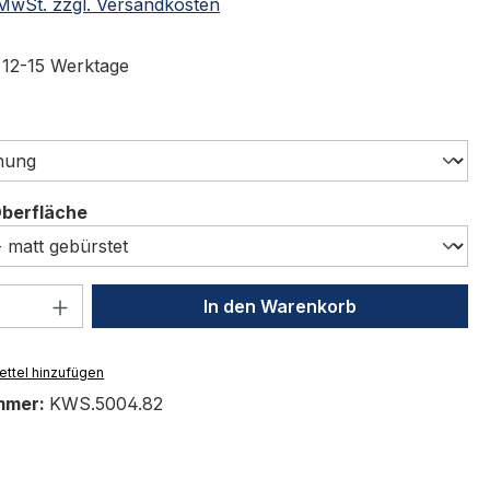
. MwSt. zzgl. Versandkosten
t 12-15 Werktage
swählen
auswählen
Oberfläche
 Anzahl: Gib den gewünschten Wert ein 
In den Warenkorb
ttel hinzufügen
mmer:
KWS.5004.82