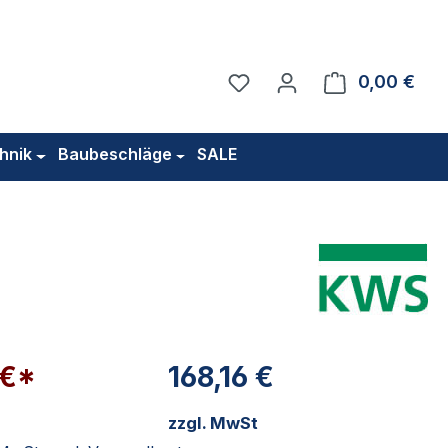
Du hast 0 Produkte auf 
0,00 €
Ware
hnik
Baubeschläge
SALE
 €*
168,16 €
zzgl. MwSt