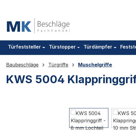
m Hauptinhalt springen
Zur Suche springen
Zur Hauptnavigation springen
Türfeststeller
Türstopper
Türdämpfer
Festst
Baubeschläge
Türgriffe
Muschelgriffe
KWS 5004 Klappringgrif
Bildergalerie überspringen