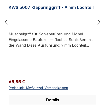
KWS 5007 Klappringgriff - 9 mm Lochteil
Muschelgriff für Schiebetüren und Möbel
Eingelassene Bauform — flaches Schließen mit
der Wand Diese Ausführung: 9 mm Lochteil
(Griffmulde mit Lochaufnahme) – Gegenstück:
KWS 5008 (9 mm Stiftteil) Aluminium oder
Edelstahl-Rostfrei Erhältlich in 18 Ausführungen
KWS 5007 Klappringgriff - 9 mm Lochteil KWS
Muschelgriffe sind eingelassene Griffe für
Schiebetüren, Schiebetürelemente und Möbel.
Regulärer Preis:
65,85 €
Sie ermöglichen ein flaches Schließen mit der
Preise inkl. MwSt. zzgl. Versandkosten
Wand und eine ergonomische Bedienung ohne
überstehenden Beschlag.Verfügbar als reine
Details
Lochteile (zum Greifen) oder als Stiftteile mit