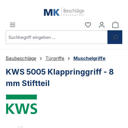
Zum Hauptinhalt springen
Du hast 0 Produ
Ware
Baubeschläge
Türgriffe
Muschelgriffe
KWS 5005 Klappringgriff - 8
mm Stiftteil
Bildergalerie überspringen