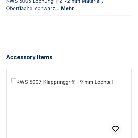
KWS 5005 Lochung: PZ 72 mm Material /
Oberfläche: schwarz…
Mehr
Produktgalerie überspringen
Accessory Items