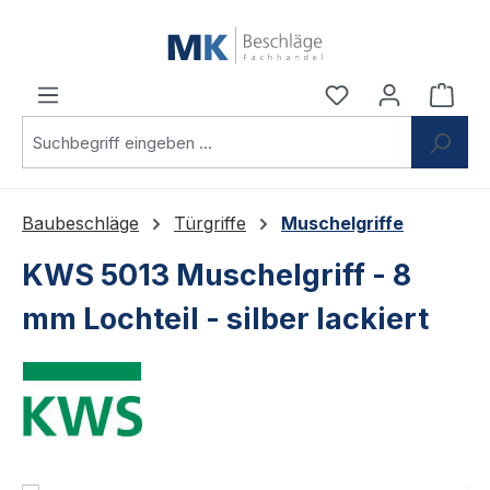
Zum Hauptinhalt springen
Du hast 0 Produ
Ware
Baubeschläge
Türgriffe
Muschelgriffe
KWS 5013 Muschelgriff - 8
mm Lochteil - silber lackiert
Bildergalerie überspringen